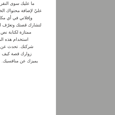
ما عليك سوى النقر 
عليّ لإضافة محتواك ال
وإفلاتي في أي مكا
لتشارك قصتك وتعرّف ا
ممتازة لكتابة ن
استخدام هذه ال
شركتك. تحدث عن فر
زوارك قصة كيف 
يميزك عن منافسيك. ا