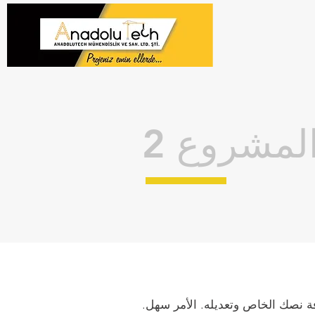
لمشروع 2
افة نصك الخاص وتعديله. الأمر سهل.