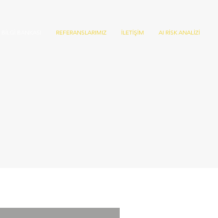
BİLGİ BANKASI
REFERANSLARIMIZ
İLETİŞİM
AI RİSK ANALİZİ